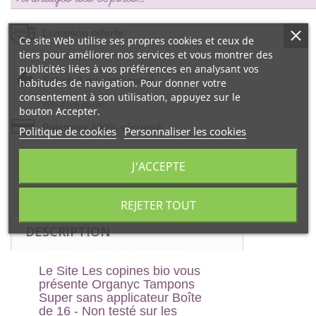
Livraison offerte
Ce site Web utilise ses propres cookies et ceux de
tiers pour améliorer nos services et vous montrer des
dés 55€ d‘achat !
publicités liées à vos préférences en analysant vos
Satisfait ou remboursé
habitudes de navigation. Pour donner votre
consentement à son utilisation, appuyez sur le
99% d‘avis positifs
bouton Accepter.
Paiement 100% sécurisé
Politique de cookies
Personnaliser les cookies
par la Banque CIC
J'ACCEPTE
REJETER TOUT
DESCRIPTION
Le Site Les copines bio vous
présente
Organyc Tampons
Super sans applicateur Boîte
de 16 - Non testé sur les