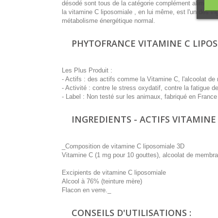
désodé sont tous de la catégorie complément alimentai
la vitamine C liposomiale , en lui même, est l'un des ingr
métabolisme énergétique normal.
PHYTOFRANCE VITAMINE C LIPOSO
Les Plus Produit :
- Actifs : des actifs comme la Vitamine C, l'alcoolat de
- Activité : contre le stress oxydatif, contre la fatigue d
- Label : Non testé sur les animaux, fabriqué en France
INGREDIENTS - ACTIFS VITAMINE 
_Composition de vitamine C liposomiale 3D
Vitamine C (1 mg pour 10 gouttes), alcoolat de membran
Excipients de vitamine C liposomiale
Alcool à 76% (teinture mère)
Flacon en verre._
CONSEILS D'UTILISATIONS :