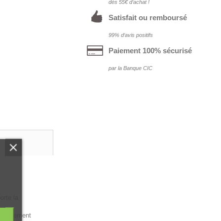
dés 55€ d‘achat !
Satisfait ou remboursé
99% d‘avis positifs
Paiement 100% sécurisé
par la Banque CIC
orte la
rtiellement