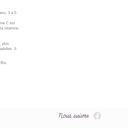
 ans, 3 à 5
ine C est
 la vitamine
, plus
adultes. Il
Bio.
Nous suivre