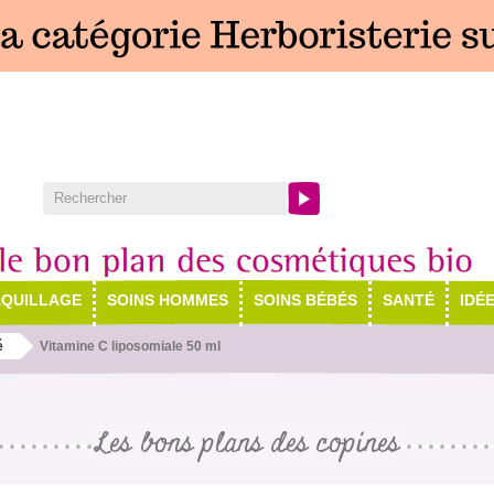
QUILLAGE
SOINS HOMMES
SOINS BÉBÉS
SANTÉ
IDÉ
é
Vitamine C liposomiale 50 ml
Les bons plans des copines