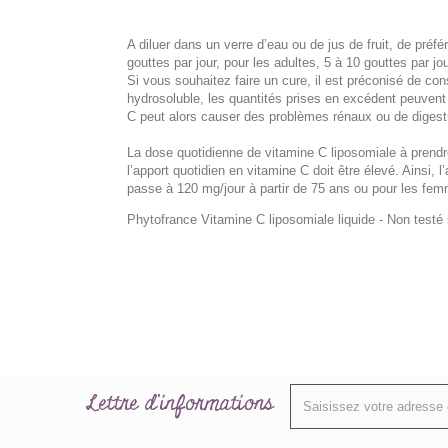
A diluer dans un verre d’eau ou de jus de fruit, de préfé
gouttes par jour, pour les adultes, 5 à 10 gouttes par jou
Si vous souhaitez faire un cure, il est préconisé de 
hydrosoluble, les quantités prises en excédent peuvent ê
C peut alors causer des problèmes rénaux ou de digest
La dose quotidienne de vitamine C liposomiale à prendr
l’apport quotidien en vitamine C doit être élevé. Ainsi, 
passe à 120 mg/jour à partir de 75 ans ou pour les fem
Phytofrance Vitamine C liposomiale liquide - Non testé
Lettre d'informations