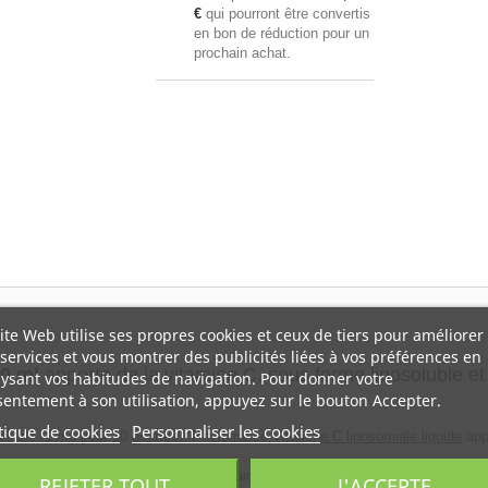
€
qui pourront être convertis
en bon de réduction pour un
prochain achat.
ite Web utilise ses propres cookies et ceux de tiers pour améliorer
services et vous montrer des publicités liées à vos préférences en
50 ml
apporte de la vitamine C, sous forme liposoluble et
ysant vos habitudes de navigation. Pour donner votre
entement à son utilisation, appuyez sur le bouton Accepter.
tique de cookies
Personnaliser les cookies
oluble (1 mg pour 10 gouttes),
Phytofrance Vitamine C liposomiale liquide
app
ne C, l'alcoolat de membranes cellulaires végétales, l'Extrait d'eau de mer pa
REJETER TOUT
J'ACCEPTE