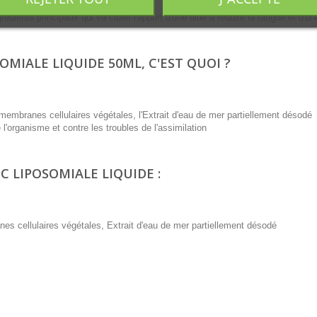
re ;
édients principaux qui va cibler l'apport d'une aide à réduire la fatigue et d'u
MIALE LIQUIDE 50ML, C'EST QUOI ?
 membranes cellulaires végétales, l'Extrait d'eau de mer partiellement désodé
e l'organisme et contre les troubles de l'assimilation
C LIPOSOMIALE LIQUIDE :
es cellulaires végétales, Extrait d'eau de mer partiellement désodé