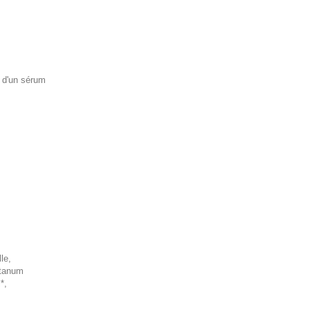
u d'un sérum
le,
astanum
*,