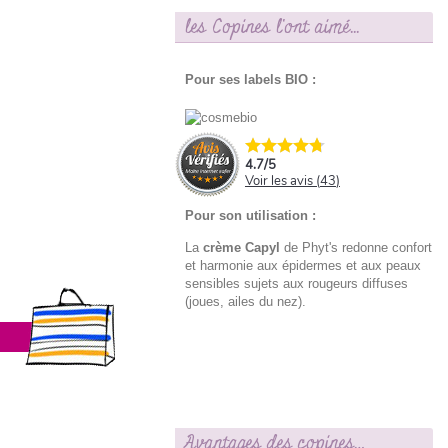
les Copines l'ont aimé...
Pour ses labels BIO :
4.7
/
5
Voir les avis (
43
)
Pour son utilisation :
La
crème Capyl
de Phyt's redonne confort
et harmonie aux épidermes et aux peaux
sensibles sujets aux rougeurs diffuses
(joues, ailes du nez).
Avantages des copines…