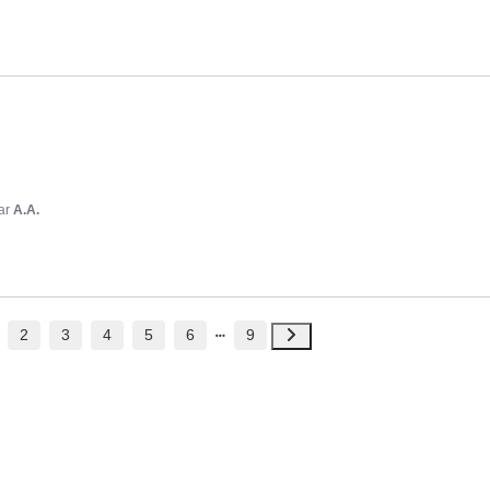
ar
A.A.
2
3
4
5
6
9