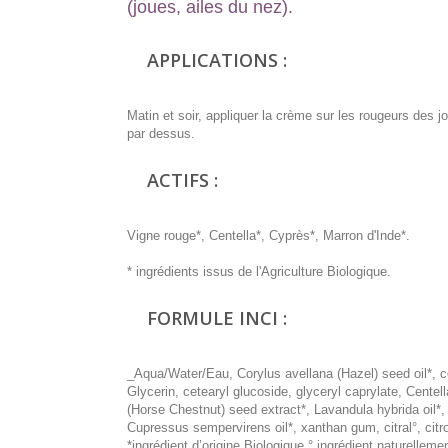
(joues, ailes du nez).
APPLICATIONS :
Matin et soir, appliquer la crème sur les rougeurs des j
par dessus.
ACTIFS :
Vigne rouge*, Centella*, Cyprès*, Marron d'Inde*.
* ingrédients issus de l'Agriculture Biologique.
FORMULE INCI :
_Aqua/Water/Eau, Corylus avellana (Hazel) seed oil*, ce
Glycerin, cetearyl glucoside, glyceryl caprylate, Centell
(Horse Chestnut) seed extract*, Lavandula hybrida oil*, 
Cupressus sempervirens oil*, xanthan gum, citral°, citron
*ingrédient d’origine Biologique ° ingrédient naturelleme