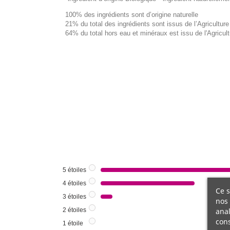
100% des ingrédients sont d’origine naturelle
21% du total des ingrédients sont issus de l’Agriculture
64% du total hors eau et minéraux est issu de l'Agricul
5
étoiles
4
étoiles
Ce s
3
étoiles
nos 
anal
2
étoiles
cons
1
étoile