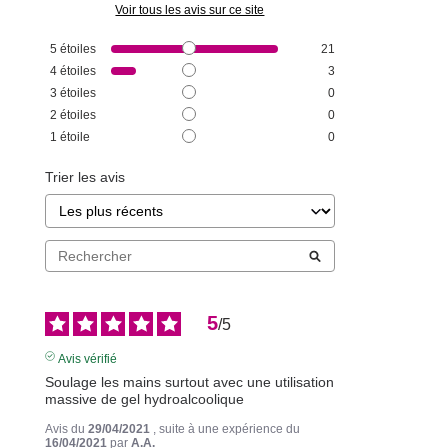
Voir tous les avis sur ce site
5
étoiles
21
4
étoiles
3
3
étoiles
0
2
étoiles
0
1
étoile
0
Trier les avis
5
/
5
Avis vérifié
Soulage les mains surtout avec une utilisation 
massive de gel hydroalcoolique
Avis du
29/04/2021
, suite à une expérience du
16/04/2021
par
A.A.