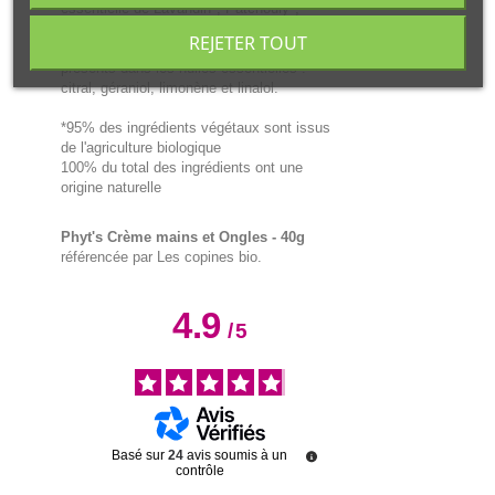
essentielle de Lavandin*, Patchouly*,
Citron*, Santal*, Romarin*, Orange amère*,
REJETER TOUT
silicium et ingrédients naturellement
présents dans les huiles essentielles :
citral, géraniol, limonène et linalol.
*95% des ingrédients végétaux sont issus
de l'agriculture biologique
100% du total des ingrédients ont une
origine naturelle
Phyt's Crème mains et Ongles - 40g
référencée par Les copines bio.
4.9
/
5
Basé sur
24
avis soumis à un
contrôle