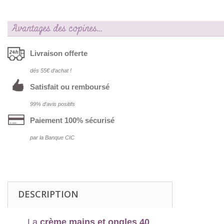
Avantages des copines…
Livraison offerte
dés 55€ d‘achat !
Satisfait ou remboursé
99% d‘avis positifs
Paiement 100% sécurisé
par la Banque CIC
DESCRIPTION
La
crème mains et ongles 40