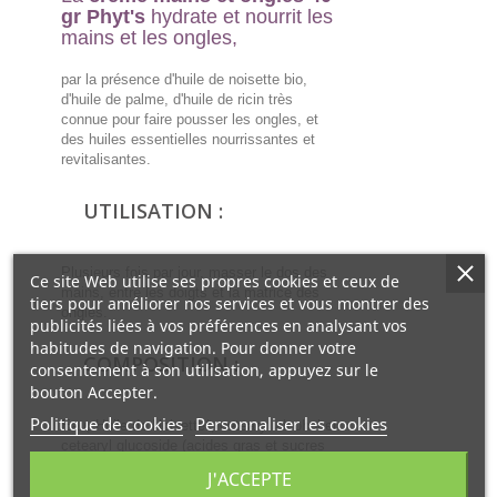
gr Phyt's
hydrate et nourrit les
mains et les ongles,
par la présence d'huile de noisette bio,
d'huile de palme, d'huile de ricin très
connue pour faire pousser les ongles, et
des huiles essentielles nourrissantes et
revitalisantes.
UTILISATION :
Plusieurs fois par jour, masser le dos des
Ce site Web utilise ses propres cookies et ceux de
mains, entre les doigts et la matrice des
tiers pour améliorer nos services et vous montrer des
ongles.
publicités liées à vos préférences en analysant vos
habitudes de navigation. Pour donner votre
COMPOSITION :
consentement à son utilisation, appuyez sur le
bouton Accepter.
Politique de cookies
Personnaliser les cookies
Eau, Huile de Noisette*, cetearyl alcohol et
cetearyl glucoside (acides gras et sucres
issus de végétaux), Huile de Palme*, Huile
J'ACCEPTE
de Ricin, Vitamine E naturelle, Huile