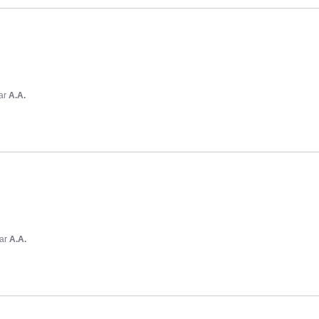
ar
A.A.
ar
A.A.