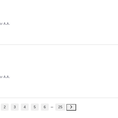
ar
A.A.
ar
A.A.
2
3
4
5
6
25