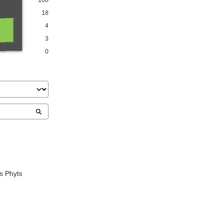
18
4
3
0
ts Phyts