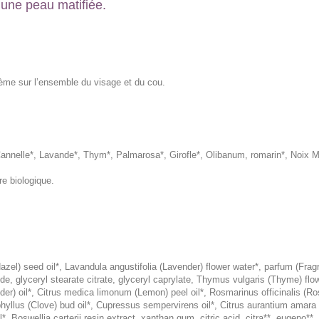
 une peau matifiée.
rème sur l’ensemble du visage et du cou.
 Cannelle*, Lavande*, Thym*, Palmarosa*, Girofle*, Olibanum, romarin*, Noix 
re biologique.
zel) seed oil*, Lavandula angustifolia (Lavender) flower water*, parfum (Frag
de, glyceryl stearate citrate, glyceryl caprylate, Thymus vulgaris (Thyme) flowe
der) oil*, Citrus medica limonum (Lemon) peel oil*, Rosmarinus officinalis (R
phyllus (Clove) bud oil*, Cupressus sempervirens oil*, Citrus aurantium amara 
 Boswellia carterii resin extract, xanthan gum, citric acid, citra**, eugeno**,