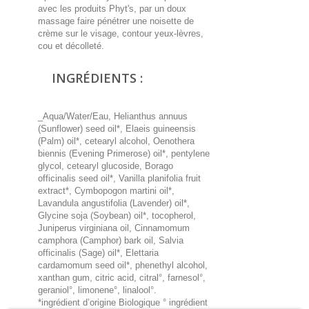
avec les produits Phyt's, par un doux
massage faire pénétrer une noisette de
crème sur le visage, contour yeux-lèvres,
cou et décolleté.
INGRÉDIENTS :
_Aqua/Water/Eau, Helianthus annuus
(Sunflower) seed oil*, Elaeis guineensis
(Palm) oil*, cetearyl alcohol, Oenothera
biennis (Evening Primerose) oil*, pentylene
glycol, cetearyl glucoside, Borago
officinalis seed oil*, Vanilla planifolia fruit
extract*, Cymbopogon martini oil*,
Lavandula angustifolia (Lavender) oil*,
Glycine soja (Soybean) oil*, tocopherol,
Juniperus virginiana oil, Cinnamomum
camphora (Camphor) bark oil, Salvia
officinalis (Sage) oil*, Elettaria
cardamomum seed oil*, phenethyl alcohol,
xanthan gum, citric acid, citral°, farnesol°,
geraniol°, limonene°, linalool°.
*ingrédient d’origine Biologique ° ingrédient