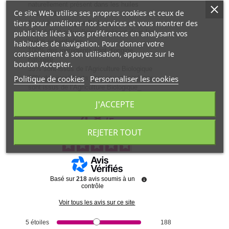
naturellement présent dans les huiles
Ce site Web utilise ses propres cookies et ceux de
essentielles
tiers pour améliorer nos services et vous montrer des
*ingrédient d’origine Biologique
° ingrédient naturellement présent dans les
publicités liées à vos préférences en analysant vos
huiles essentielles
habitudes de navigation. Pour donner votre
100% des ingrédients sont d'origine
consentement à son utilisation, appuyez sur le
naturelle
bouton Accepter.
35% sont issus de l'Agriculture Biologique
Politique de cookies
Personnaliser les cookies
76% des ingrédients hors eau et minéraux
sont issus de l’Agriculture Biologique_
J'ACCEPTE
4.8
/
5
REJETER TOUT
Basé sur
218
avis soumis à un
contrôle
Voir tous les avis sur ce site
5
étoiles
188