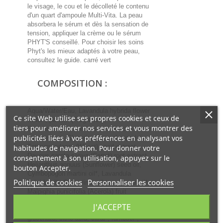
le visage, le cou et le décolleté le contenu
d'un quart d'ampoule Multi-Vita. La peau
absorbera le sérum et dès la sensation de
tension, appliquer la crème ou le sérum
PHYT'S conseillé. Pour choisir les soins
Phyt's les mieux adaptés à votre peau,
consultez le guide. carré vert
COMPOSITION :
Aqua/Water/Eau, Lavandula hybrida flower
Ce site Web utilise ses propres cookies et ceux de
water*, parfum (Fragrance),
tiers pour améliorer nos services et vous montrer des
Saccharomyces cerevisiae extract,
publicités liées à vos préférences en analysant vos
carrageenan, Glycerin, glyceryl caprylate,
Triticum vulgare (Wheat) seed extract,
habitudes de navigation. Pour donner votre
Daucus carota sativa (Carrot) root extract,
consentement à son utilisation, appuyez sur le
Helianthus annuus (Sunflower) seed oil,
bouton Accepter.
Cymbopogon martini oil*, Lavandula
Politique de cookies
Personnaliser les cookies
hybrida oil*, Citrus limon (Lemon) peel oil*,
Malpighia punicifolia (Acerola) fruit
extract*, Maltodextrin*, tocopherol,
J'ACCEPTE
Gentiana lutea root extract*, zinc
gluconate, citric acid, citral°, farnesol°,