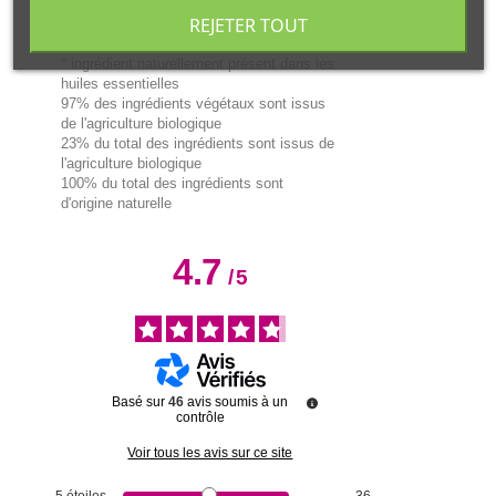
geraniol°, limonene°, linalool°.
REJETER TOUT
*ingrédient d’origine Biologique
° ingrédient naturellement présent dans les
huiles essentielles
97% des ingrédients végétaux sont issus
de l'agriculture biologique
23% du total des ingrédients sont issus de
l'agriculture biologique
100% du total des ingrédients sont
d'origine naturelle
4.7
/
5
Basé sur
46
avis soumis à un
contrôle
Voir tous les avis sur ce site