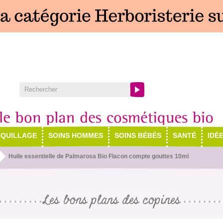
QUILLAGE
SOINS HOMMES
SOINS BÉBÉS
SANTÉ
IDÉ
Huile essentielle de Palmarosa Bio Flacon compte gouttes 10ml
Les bons plans des copines