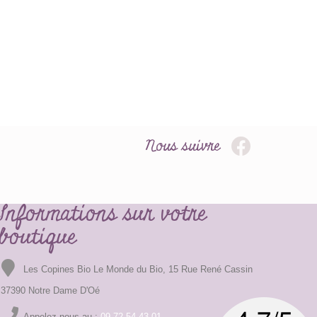
Nous suivre
Informations sur votre
boutique
Les Copines Bio Le Monde du Bio, 15 Rue René Cassin
37390 Notre Dame D'Oé
Appelez-nous au :
09.72.54.43.01