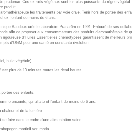
de prudence. Ces extraits végétaux sont les plus puissants du règne végétal. 
ce produit.
n aromathérapeute les traitements par voie orale. Tenir hors de portée des enfa
t chez l’enfant de moins de 6 ans.
nique Baudoux crée le laboratoire Pranarôm en 1991. Entouré de ses collabo
onde afin de proposer aux consommateurs des produits d’aromathérapie de qu
ion rigoureuse d’Huiles Essentielles chémotypées garantissent de meilleurs pro
exempts d’OGM pour une santé en constante évolution.
l, huile végétale).
iffuser plus de 10 minutes toutes les demi heures.
a portée des enfants.
 femme enceinte, qui allaite et l'enfant de moins de 6 ans.
a chaleur et de la lumière.
t se faire dans le cadre d'une alimentation saine.
ymbopogon martinii var. motia.