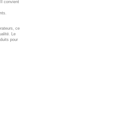
Il convient
nts.
rateurs, ce
alité. Le
duits pour