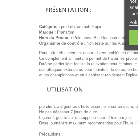
nos 
anal
PRÉSENTATION :
cons
Poli
Catégorie :
produit d'aromathérapie
Marque :
Pranarôm
Nom du Produit :
Palmarosa Bio Flacon compte goutt
Organisme de contrôle :
Non testé sur les Animaux, 
Pour lutter efficacement contre divers problèmes cutan
Ce complément alimentaire permet de traiter les problèm
l’arôme particulière facilite la relaxation pour éliminer l
des attaques extérieures pour maintenir le corps, en bon
et les champignons et en cicatrisant rapidement l’épid
UTILISATION :
prendre 1 à 2 gouttes d'huile essentielle sur un sucre, 
Ne pas dépasser 7 jours de cure.
Ingérer 1 goutte sur un support neutre 3 fois par jour.
Dose journalière maximum recommandée pour l’huile : 
Précautions :