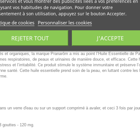
services et vous montrer des publicités liées à vos préférences en
ysant vos habitudes de navigation. Pour donner votre
entement à son utilisation, appuyez sur le bouton Accepter.
tique de cookies
Personnaliser les cookies
REJETER TOUT
J'ACCEPTE
es 10ml
AB.
és et organiques, la marque Pranarôm a mis au point l’Huile Essentielle de P
es respiratoires, de peaux et urinaires de manière douce, et efficace. Cette 
e stress et l’irritabilité. Ce produit stimule le système immunitaire et préserve 
ne santé. Cette huile essentielle prend soin de la peau, en luttant contre les 
erme.
dans un verre d'eau ou sur un support comprimé à avaler, et ceci 3 fois par jour
3 gouttes - 120 mg.