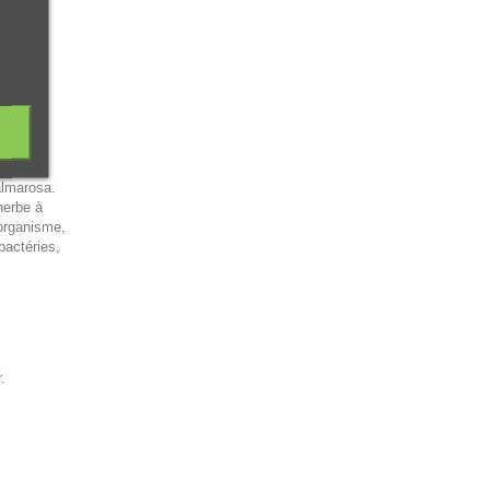
almarosa.
herbe à
l’organisme,
bactéries,
.