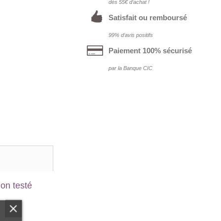
dés 55€ d‘achat !
Satisfait ou remboursé
99% d‘avis positifs
Paiement 100% sécurisé
par la Banque CIC
on testé