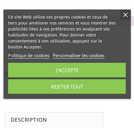
Ce site Web utilise ses propres cookies et ceux de
Avantages des copines…
tiers pour améliorer nos services et vous montrer des
publicités liées à vos préférences en analysant vos
habitudes de navigation. Pour donner votre
Livraison offerte
consentement à son utilisation, appuyez sur le
bouton Accepter.
dés 55€ d‘achat !
Politique de cookies
Personnaliser les cookies
Satisfait ou remboursé
99% d‘avis positifs
J'ACCEPTE
Paiement 100% sécurisé
REJETER TOUT
par la Banque CIC
DESCRIPTION