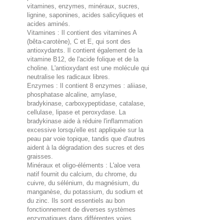
vitamines, enzymes, minéraux, sucres,
lignine, saponines, acides salicyliques et
acides aminés.
Vitamines : Il contient des vitamines A
(bêta-carotène), C et E, qui sont des
antioxydants. Il contient également de la
vitamine B12, de l'acide folique et de la
choline. L'antioxydant est une molécule qui
neutralise les radicaux libres.
Enzymes : Il contient 8 enzymes : aliiase,
phosphatase alcaline, amylase,
bradykinase, carboxypeptidase, catalase,
cellulase, lipase et peroxydase. La
bradykinase aide à réduire l'inflammation
excessive lorsqu'elle est appliquée sur la
peau par voie topique, tandis que d'autres
aident à la dégradation des sucres et des
graisses.
Minéraux et oligo-éléments : L'aloe vera
natif fournit du calcium, du chrome, du
cuivre, du sélénium, du magnésium, du
manganèse, du potassium, du sodium et
du zinc. Ils sont essentiels au bon
fonctionnement de diverses systèmes
enzymatiques dans différentes voies