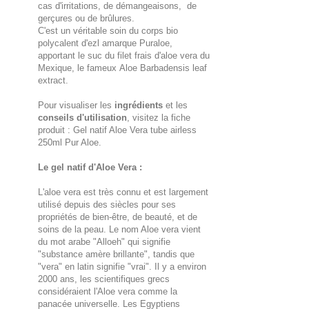
cas d'irritations, de démangeaisons, de
gerçures ou de brûlures.
C'est un véritable soin du corps bio
polycalent d'ezl amarque Puraloe,
apportant le suc du filet frais d'aloe vera du
Mexique, le fameux Aloe Barbadensis leaf
extract.
Pour visualiser les
ingrédients
et les
conseils d'utilisation
, visitez la fiche
produit : Gel natif Aloe Vera tube airless
250ml Pur Aloe.
Le gel natif d'Aloe Vera :
L'aloe vera est très connu et est largement
utilisé depuis des siècles pour ses
propriétés de bien-être, de beauté, et de
soins de la peau. Le nom Aloe vera vient
du mot arabe "Alloeh" qui signifie
"substance amère brillante", tandis que
"vera" en latin signifie "vrai". Il y a environ
2000 ans, les scientifiques grecs
considéraient l'Aloe vera comme la
panacée universelle. Les Egyptiens