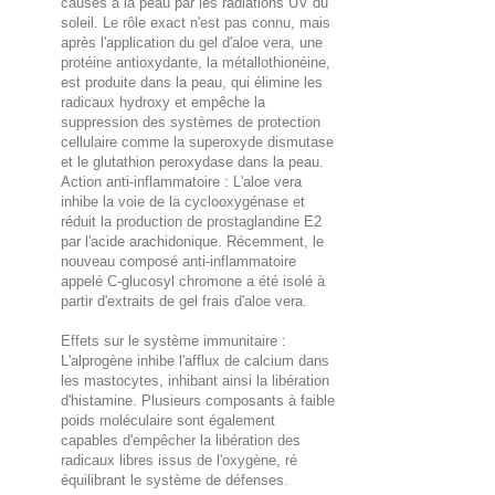
causés à la peau par les radiations UV du
soleil. Le rôle exact n'est pas connu, mais
après l'application du gel d'aloe vera, une
protéine antioxydante, la métallothionéine,
est produite dans la peau, qui élimine les
radicaux hydroxy et empêche la
suppression des systèmes de protection
cellulaire comme la superoxyde dismutase
et le glutathion peroxydase dans la peau.
Action anti-inflammatoire : L'aloe vera
inhibe la voie de la cyclooxygénase et
réduit la production de prostaglandine E2
par l'acide arachidonique. Récemment, le
nouveau composé anti-inflammatoire
appelé C-glucosyl chromone a été isolé à
partir d'extraits de gel frais d'aloe vera.
Effets sur le système immunitaire :
L'alprogène inhibe l'afflux de calcium dans
les mastocytes, inhibant ainsi la libération
d'histamine. Plusieurs composants à faible
poids moléculaire sont également
capables d'empêcher la libération des
radicaux libres issus de l'oxygène, ré
équilibrant le système de défenses.