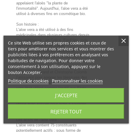
appelaient l'aloès "la plante de
l'immortalité". Aujourd'hui, l'aloe vera a été
utilisé à diverses fins en cosmétique bio.
Son histoire :
L'aloe vera a été utilisé à des fins
médicinales dans plusieurs cultures depuis
des millénaires : en Grèce, EgyPâte, Inde,
Ce site Web utilise ses propres cookies et ceux de
Mexique, Japon et en Chine.
tiers pour améliorer nos services et vous montrer des
Les reines égyptiennes Néfertiti et
publicités liées à vos préférences en analysant vos
Cléoptre l'ont utilisé dans le cadre de
habitudes de navigation. Pour donner votre
leurs soins de beauté réguliers, en
consentement à son utilisation, appuyez sur le
association avec le lait d'ânesse.
bouton Accepter.
Alexandre le Grand et Christophe Colomb
l'utilisaient pour soigner les blessures des
Politique de cookies
Personnaliser les cookies
soldats. Au début des années 1800, l'Aloe
vera était utilisé comme laxatif aux Etats-
Unis, mais au milieu des années 1930, un
J'ACCEPTE
tournant important s'est produit quand il fut
utilisé avec succès pour aider à soulager
la dermatite chronique.
REJETER TOUT
Les actifs de l'aloe vera :
L'aloe vera contient 75 constituants
potentiellement actifs : sous forme de