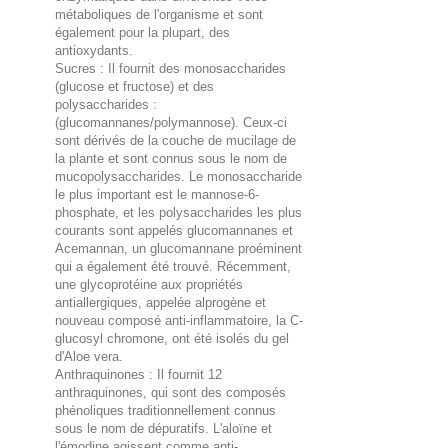
métaboliques de l'organisme et sont
également pour la plupart, des
antioxydants.
Sucres : Il fournit des monosaccharides
(glucose et fructose) et des
polysaccharides :
(glucomannanes/polymannose). Ceux-ci
sont dérivés de la couche de mucilage de
la plante et sont connus sous le nom de
mucopolysaccharides. Le monosaccharide
le plus important est le mannose-6-
phosphate, et les polysaccharides les plus
courants sont appelés glucomannanes et
Acemannan, un glucomannane proéminent
qui a également été trouvé. Récemment,
une glycoprotéine aux propriétés
antiallergiques, appelée alprogène et
nouveau composé anti-inflammatoire, la C-
glucosyl chromone, ont été isolés du gel
d'Aloe vera.
Anthraquinones : Il fournit 12
anthraquinones, qui sont des composés
phénoliques traditionnellement connus
sous le nom de dépuratifs. L'aloïne et
l'émodine agissent comme anti-