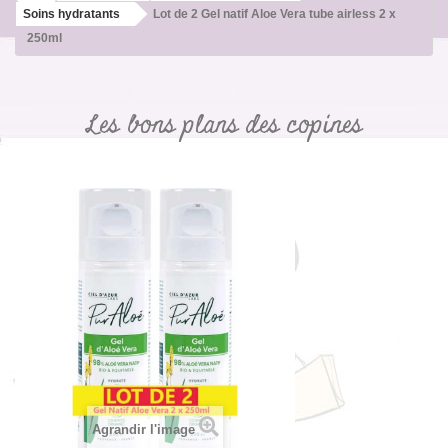
Soins hydratants
Lot de 2 Gel natif Aloe Vera tube airless 2 x
250ml
Les bons plans des copines
Agrandir l'image