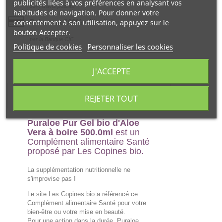
publicités liées à vos préférences en analysant vos
99% d‘avis positifs
habitudes de navigation. Pour donner votre
consentement à son utilisation, appuyez sur le
Paiement 100% sécurisé
bouton Accepter.
par la Banque CIC
Politique de cookies
Personnaliser les cookies
J'ACCEPTE
DESCRIPTION
REJETER TOUT
Puraloe Pur Gel bio d'Aloe
Vera à boire 500.0ml
est un
Complément alimentaire Santé
proposé par Les Copines bio.
La supplémentation nutritionnelle ne
s'improvise pas !
Le site Les Copines bio a référencé ce
Complément alimentaire Santé pour votre
bien-être ou votre mise en beauté.
Pour une action dans la durée, Puraloe