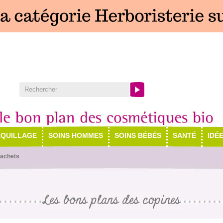
QUILLAGE
SOINS HOMMES
SOINS BÉBÉS
SANTÉ
IDÉ
sachets
Les bons plans des copines