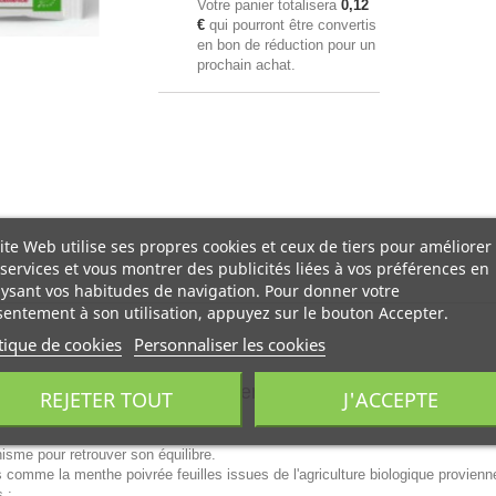
Votre panier totalisera
0,12
€
qui pourront être convertis
en bon de réduction pour un
prochain achat.
ite Web utilise ses propres cookies et ceux de tiers pour améliorer
services et vous montrer des publicités liées à vos préférences en
ysant vos habitudes de navigation. Pour donner votre
entement à son utilisation, appuyez sur le bouton Accepter.
tique de cookies
Personnaliser les cookies
sachets
permet de contribuer au maintien de la digestio
REJETER TOUT
J'ACCEPTE
nisme pour retrouver son équilibre.
 comme la menthe poivrée feuilles issues de l'agriculture biologique provienn
 ;