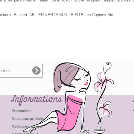
aines personnes en retirent un effet tonifiant et revigorant empêchant des f
nimaux, Ecocert, AB
- EN VENTE SUR LE SITE Les Copines Bio.
Informations
Promotions
Nouveaux produits
Meilleures ventes