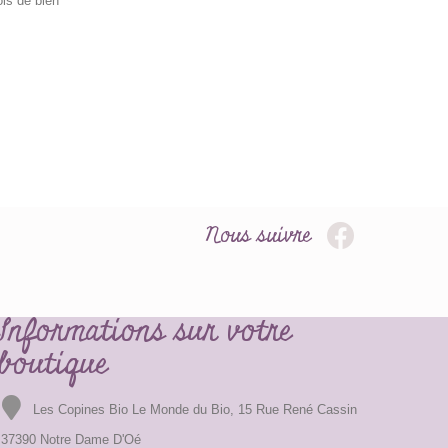
ois de bien
Nous suivre
Informations sur votre
boutique
Les Copines Bio Le Monde du Bio, 15 Rue René Cassin
37390 Notre Dame D'Oé