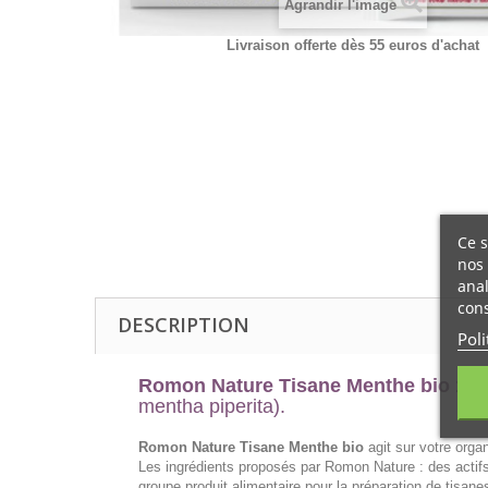
Agrandir l'image
Livraison offerte dès 55 euros d'achat
Ce s
nos 
anal
cons
DESCRIPTION
Poli
Romon Nature Tisane Menthe bio 18 
mentha piperita).
Romon Nature Tisane Menthe bio
agit sur votre orga
Les ingrédients proposés par Romon Nature : des actifs
groupe produit alimentaire pour la préparation de tisanes