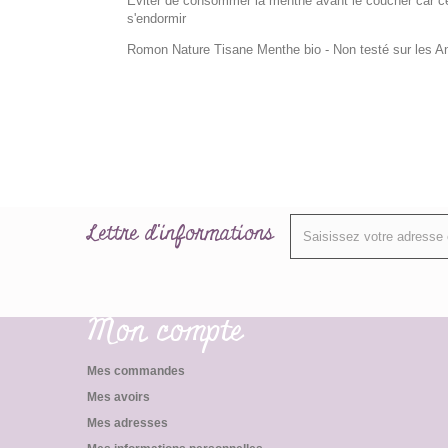
Eviter de consommer la menthe avant le coucher car cert
s'endormir
Romon Nature Tisane Menthe bio - Non testé sur les A
Lettre d'informations
Mon compte
Mes commandes
Mes avoirs
Mes adresses