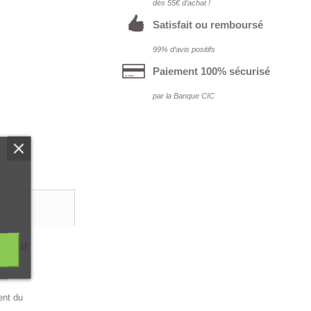
dés 55€ d‘achat !
Satisfait ou remboursé
99% d‘avis positifs
Paiement 100% sécurisé
par la Banque CIC
n (par
ent du