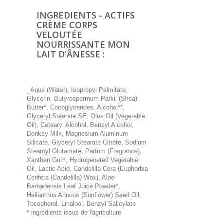
INGREDIENTS - ACTIFS
CRÈME CORPS
VELOUTÉE
NOURRISSANTE MON
LAIT D'ÂNESSE :
_Aqua (Water), Isopropyl Palmitate,
Glycerin, Butyrospermum Parkii (Shea)
Butter*, Cocoglycerides, Alcohol**,
Glyceryl Stearate SE, Olus Oil (Vegetable
Oil), Cetearyl Alcohol, Benzyl Alcohol,
Donkey Milk, Magnesium Aluminum
Silicate, Glyceryl Stearate Citrate, Sodium
Stearoyl Glutamate, Parfum (Fragrance),
Xanthan Gum, Hydrogenated Vegetable
Oil, Lactic Acid, Candelilla Cera (Euphorbia
Cerifera (Candelilla) Wax), Aloe
Barbadensis Leaf Juice Powder*,
Helianthus Annuus (Sunflower) Seed Oil,
Tocopherol, Linalool, Benzyl Salicylate
* ingrédients issus de l'agriculture