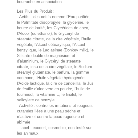
bourrache en association.
Les Plus du Produit :
- Actifs : des actifs comme l'Eau purifiée,
le Palmitate d'isopropyle, la glycérine, le
beurre de karité, les Glycérides de coco,
l'Alcool (ou éthanol), le Glycéryl de
stearate citrate, de la cire végétale, l'huile
végétale, l'Alcool cétéarylique, l'Alcool
benzylique, le Lac asinae (Donkey milk), le
Silicate double de magnésium et
d'aluminium, le Glycéryl de stearate
citrate, issu de la cire végétale, le Sodium
stearoyl glutamate, le parfum, la gomme
xanthane, l'Huile végétale hydrogénée,
l'Acide lactique, la cire de candelilla, le Jus
de feuille d'aloe vera en poudre, l'huile de
tournesol, la vitamine E, le linalol, le
salicylate de benzyle
- Activité : contre les irritations et rougeurs
cutanées liées à une peau sèche et
réactive et contre la peau rugueuse et
abîmée
- Label : ecocert, cosmebio, non testé sur
les animaux