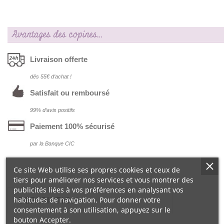
Avantages des copines…
Livraison offerte
dés 55€ d‘achat !
Satisfait ou remboursé
99% d‘avis positifs
Paiement 100% sécurisé
par la Banque CIC
Ce site Web utilise ses propres cookies et ceux de
tiers pour améliorer nos services et vous montrer des
publicités liées à vos préférences en analysant vos
DESCRIPTION
habitudes de navigation. Pour donner votre
consentement à son utilisation, appuyez sur le
bouton Accepter.