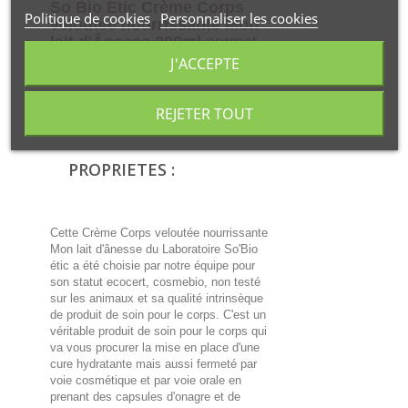
So Bio Etic Crème Corps
Politique de cookies
Personnaliser les cookies
veloutée nourrissante Mon
lait d'Ânesse 200ml
permet
d'hydrater et de nourrir les
J'ACCEPTE
peaux sensibles et fragiles.
REJETER TOUT
La formule apporte du beurre de karité, de
l'aloe vera et du lait d'ânesse bio.
PROPRIETES :
Cette Crème Corps veloutée nourrissante
Mon lait d'ânesse du Laboratoire So'Bio
étic a été choisie par notre équipe pour
son statut ecocert, cosmebio, non testé
sur les animaux et sa qualité intrinsèque
de produit de soin pour le corps. C'est un
véritable produit de soin pour le corps qui
va vous procurer la mise en place d'une
cure hydratante mais aussi fermeté par
voie cosmétique et par voie orale en
prenant des capsules d'onagre et de