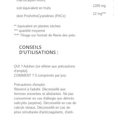
macrocarpon
Aiton)
1200 mg
soit équivalent en fruits
12 mg***
dont ProAnthoCyanidines (PACs)
** équivalent en plantes sèches
*** quantité moyenne
**** Titrage sur l'extrait de Reine des près.
CONSEILS
D'UTILISATIONS :
QUI ? Adultes (se référer aux précautions
d’emploi).
COMMENT ? 3 comprimés par jour.
Précautions d'emploi:
Réservé à l'adulte. Déconseillé aux
femmes enceintes et allaitantes. Ne pas
consommer en cas d'allergie aux dérivés
salicylés (aspirine). Déconseillé en cas de
calculs rénaux. Déconseillé en cas de
prise simultanée d'anticoagulants, d'anti-