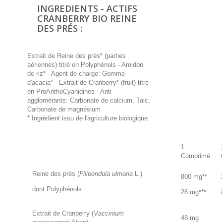
INGREDIENTS - ACTIFS
CRANBERRY BIO REINE
DES PRÉS :
Extrait de Reine des près* (parties
aériennes) titré en Polyphénols - Amidon
de riz* - Agent de charge: Gomme
d'acacia* - Extrait de Cranberry* (fruit) titré
en ProAnthoCyanidines - Anti-
agglomérants: Carbonate de calcium, Talc,
Carbonate de magnésium
* Ingrédient issu de l'agriculture biologique.
1
Comprimé
Reine des près (
Filipendula ulmaria
L.)
800 mg**
dont Polyphénols
26 mg***
Extrait de Cranberry (
Vaccinium
48 mg