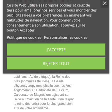
Cranberry - sommités fleuries
Ce site Web utilise ses propres cookies et ceux de
de reine des prés.
tiers pour améliorer nos services et vous montrer des
publicités liées à vos préférences en analysant vos
La reine des prés contribue et participe au
maintien de la santé urinaire en aidant les
habitudes de navigation. Pour donner votre
fonctions d'élimination des fluides de
consentement à son utilisation, appuyez sur le
l'organisme.
bouton Accepter.
Grâce aux propriétés naturelles de ses
Politique de cookies
Personnaliser les cookies
ingrédients comme la synergie Reine des
prés et Cranberry, Super Diet Cranberry bio
J'ACCEPTE
Reine des prés aide tout naturellement sur
le moyen terme à retrouver aide à
l'élimination des fluides corporels et au
REJETER TOUT
maintien de la santé urinaire (par
Filipendula ulmaria) ;
des actifs comme le Cranberry (fruit ;
acidifiant : Acide citrique), la Reine des
prés (sommités fleuries), la Gélule
d'hydroxypropylméthylcellulose, les Anti-
agglomérants : Carbonate de Calcium,
Carbonate de Magnésium agissent sur
l'aide au maintien de la santé urinaire (par
la reine des prés) pour le plus grand bien-
être de votre organisme.