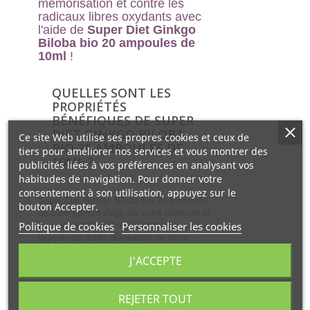
mémorisation et contre les
radicaux libres oxydants avec
l'aide de
Super Diet Ginkgo
Biloba bio 20 ampoules de
10ml
!
QUELLES SONT LES
PROPRIÉTÉS
BÉNÉFIQUES DE SUPER
DIET GINKGO BILOBA
Ce site Web utilise ses propres cookies et ceux de
BIO 20 AMPOULES DE
tiers pour améliorer nos services et vous montrer des
10ML ?
publicités liées à vos préférences en analysant vos
habitudes de navigation. Pour donner votre
consentement à son utilisation, appuyez sur le
Super Diet Ginkgo Biloba bio 20 ampoules
bouton Accepter.
de 10ml permet d'agir sur votre mémoire et
Politique de cookies
Personnaliser les cookies
la concentration. D'origine naturelle, ses
ingrédients actifs permettent de ravoir
équilibre, tranquillité et apaisement et
J'ACCEPTE
d'améliorer la lutte contre les problèmes de
mémorisation et contre les radicaux libres
oxydants ; la supplémentation alimentaire
REJETER TOUT
est l'activité première de Super Diet qui