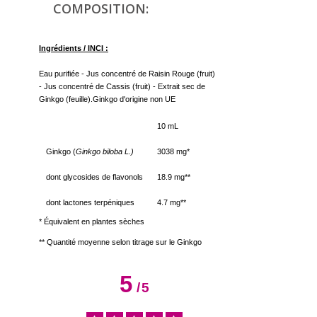
COMPOSITION:
Ingrédients / INCI :
Eau purifiée - Jus concentré de Raisin Rouge (fruit)
- Jus concentré de Cassis (fruit) - Extrait sec de
Ginkgo (feuille).Ginkgo d'origine non UE
10 mL
Ginkgo (
Ginkgo biloba L.)
3038 mg*
dont glycosides de flavonols
18.9 mg**
dont
lactones terpéniques
4.7 mg**
* Équivalent en plantes sèches
** Quantité moyenne selon titrage sur le Ginkgo
5
/
5