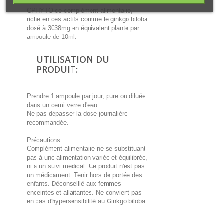
vous propose en collaboration avec
CPHYTO ce complément alimentaire,
riche en des actifs comme le ginkgo biloba
dosé à 3038mg en équivalent plante par
ampoule de 10ml.
UTILISATION DU
PRODUIT:
Prendre 1 ampoule par jour, pure ou diluée
dans un demi verre d'eau.
Ne pas dépasser la dose journalière
recommandée.
Précautions :
Complément alimentaire ne se substituant
pas à une alimentation variée et équilibrée,
ni à un suivi médical. Ce produit n'est pas
un médicament. Tenir hors de portée des
enfants. Déconseillé aux femmes
enceintes et allaitantes. Ne convient pas
en cas d'hypersensibilité au Ginkgo biloba.