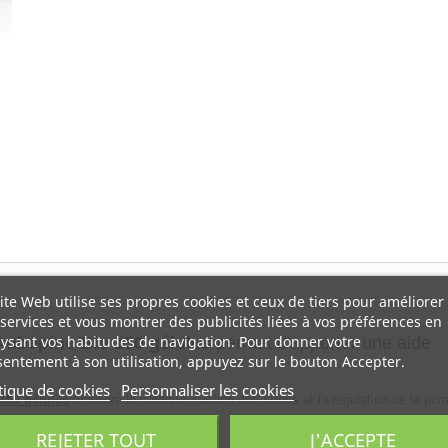
ite Web utilise ses propres cookies et ceux de tiers pour améliorer
services et vous montrer des publicités liées à vos préférences en
ysant vos habitudes de navigation. Pour donner votre
 Aubépine Bio 150 gélules
permet d'apporter une aide
entement à son utilisation, appuyez sur le bouton Accepter.
tique de cookies
Personnaliser les cookies
 150 gélules
améliore la sérénité, l'action anti-stress et la régulation de la po
REJETER TOUT
J'ACCEPTE