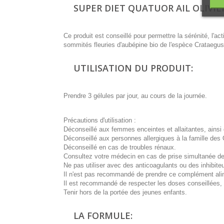
SUPER DIET QUATUOR AIL OLIVIER
Ce produit est conseillé pour permettre la sérénité, l'a
sommités fleuries d'aubépine bio de l'espèce Crataegus oxy
UTILISATION DU PRODUIT:
Prendre 3 gélules par jour, au cours de la journée.
Précautions d'utilisation :
Déconseillé aux femmes enceintes et allaitantes, ainsi
Déconseillé aux personnes allergiques à la famille des
Déconseillé en cas de troubles rénaux.
Consultez votre médecin en cas de prise simultanée 
Ne pas utiliser avec des anticoagulants ou des inhibite
Il n'est pas recommandé de prendre ce complément alime
Il est recommandé de respecter les doses conseillées, de
Tenir hors de la portée des jeunes enfants.
LA FORMULE: