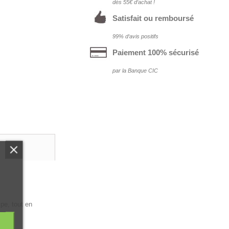
dés 55€ d‘achat !
Satisfait ou remboursé
99% d‘avis positifs
Paiement 100% sécurisé
par la Banque CIC
mpe, tout en