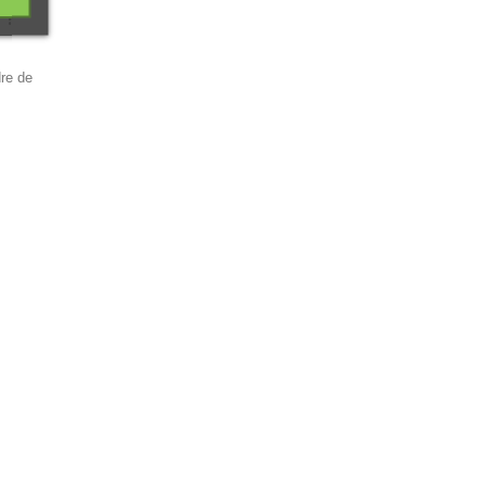
 ?
dre de