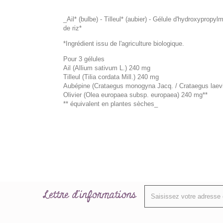
_Ail* (bulbe) - Tilleul* (aubier) - Gélule d'hydroxypropylm
de riz*
*Ingrédient issu de l'agriculture biologique.
Pour 3 gélules
Ail (Allium sativum L.) 240 mg
Tilleul (Tilia cordata Mill.) 240 mg
Aubépine (Crataegus monogyna Jacq. / Crataegus laevig
Olivier (Olea europaea subsp. europaea) 240 mg**
** équivalent en plantes sèches_
Lettre d'informations