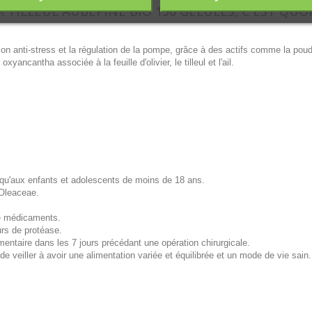
 TILLEUL AUBÉPINE BIO 150 GÉLULES, C'EST QUOI
ction anti-stress et la régulation de la pompe, grâce à des actifs comme la pou
ancantha associée à la feuille d'olivier, le tilleul et l'ail.
 qu'aux enfants et adolescents de moins de 18 ans.
 Oleaceae.
de médicaments.
urs de protéase.
ntaire dans les 7 jours précédant une opération chirurgicale.
 veiller à avoir une alimentation variée et équilibrée et un mode de vie sain.