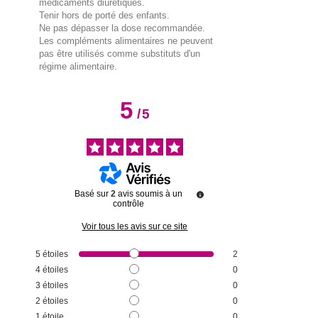
médicaments diurétiques.
Tenir hors de porté des enfants.
Ne pas dépasser la dose recommandée.
Les compléments alimentaires ne peuvent
pas être utilisés comme substituts d'un
régime alimentaire.
5
/
5
Basé sur
2
avis soumis à un
contrôle
Voir tous les avis sur ce site
5
étoiles
2
4
étoiles
0
3
étoiles
0
2
étoiles
0
1
étoile
0