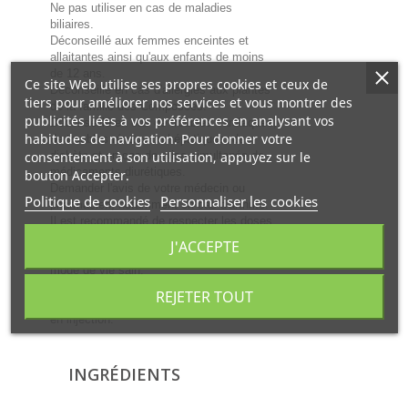
Ne pas utiliser en cas de maladies
biliaires.
Déconseillé aux femmes enceintes et
allaitantes ainsi qu'aux enfants de moins
de 12 ans.
Ce site Web utilise ses propres cookies et ceux de
Déconseillé en cas d'allergies aux plantes
tiers pour améliorer nos services et vous montrer des
de la famille des Composées.
publicités liées à vos préférences en analysant vos
Déconseillé en cas de troubles cardiaques,
habitudes de navigation. Pour donner votre
de troubles rénaux ou hépatiques, de
consentement à son utilisation, appuyez sur le
diabète et en cas de prise simultanée de
médicaments diurétiques.
bouton Accepter.
Demander l'avis de votre médecin ou
Politique de cookies
Personnaliser les cookies
pharmacien, notamment en cas d'arthrite.
Il est recommandé de respecter les doses
conseillées, de veiller à avoir une
J'ACCEPTE
alimentation variée et équilibrée et un
mode de vie sain.
Tenir hors de la portée des jeunes enfants.
REJETER TOUT
Usage oral uniquement - ne convient pas
en injection.
INGRÉDIENTS