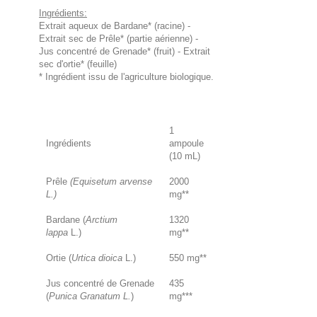
Ingrédients:
Extrait aqueux de Bardane* (racine) -
Extrait sec de Prêle* (partie aérienne) -
Jus concentré de Grenade* (fruit) - Extrait
sec d'ortie* (feuille)
* Ingrédient issu de l'agriculture biologique.
1
Ingrédients
ampoule
(10 mL)
Prêle
(Equisetum arvense
2000
L.)
mg**
Bardane (
Arctium
1320
lappa
L.)
mg**
Ortie (
Urtica dioica
L.)
550 mg**
Jus concentré de Grenade
435
(
Punica Granatum L.
)
mg***