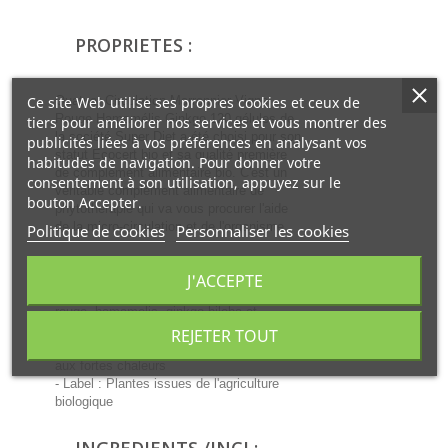
PROPRIETES :
Ce site Web utilise ses propres cookies et ceux de
Quatuor Circulation Marronnier Vigne
Rouge Hamamélis Ginkgo 120 gélules de
tiers pour améliorer nos services et vous montrer des
la société Super Diet a été choisi pour son
publicités liées à vos préférences en analysant vos
statut Ecocert bio et sa qualité première
habitudes de navigation. Pour donner votre
de complément alimentaire bio. C'est un
consentement à son utilisation, appuyez sur le
véritable complément alimentaire de
bouton Accepter.
phytotherapie qui va vous procurer l'aide
de la micro-circulation et de l'organisme
Politique de cookies
Personnaliser les cookies
Les Plus du Produit :
J'ACCEPTE
- Actifs : des actifs tirés du quatuor, vigne
rouge, hamamelis, ginkgo biloba et
marronnier d'inde
REJETER TOUT
- Activité : contre les désagréments liés
aux fortes chaleurs
- Label : Plantes issues de l'agriculture
biologique