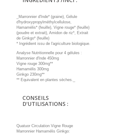
INGREDIENTS /INCI :
_Marronnier d'Inde* (graine), Gélule
d'hydroxypropylméthylcellulose,
Hamamélis* (feuille), Vigne rouge* (feuille)
(poudre et extrait), Amidon de riz*, Extrait
de Ginkgo* (feuille)
* Ingrédient issu de l'agriculture biologique.
Analyse Nutritionnelle pour 4 gélules :
Marronnier d'Inde 450mg
Vigne rouge 300mg**
Hamamélis 300mg
Ginkgo 230mg**
** Equivalent en plantes sèches._
CONSEILS
D'UTILISATIONS :
Quatuor Circulation Vigne Rouge
Marronnier Hamamélis Ginkgo: