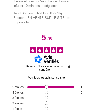
théière et couvrir d'eau chaude. Laisser
infuser 10 minutes et déguster
Touch Organic Thé blanc BIO 48g -
Ecocert
- EN VENTE SUR LE SITE Les
Copines bio.
5
/
5
Basé sur
1
avis soumis à un
contrôle
Voir tous les avis sur ce site
5
étoiles
1
4
étoiles
0
3
étoiles
0
2
étoiles
0
1
étoile
0