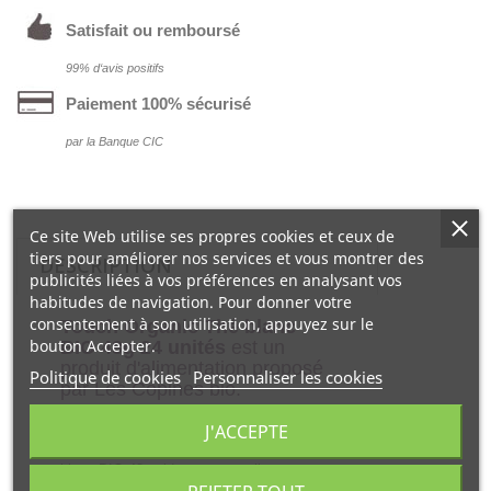
Satisfait ou remboursé
99% d‘avis positifs
Paiement 100% sécurisé
par la Banque CIC
Ce site Web utilise ses propres cookies et ceux de
tiers pour améliorer nos services et vous montrer des
DESCRIPTION
publicités liées à vos préférences en analysant vos
habitudes de navigation. Pour donner votre
consentement à son utilisation, appuyez sur le
Touch Organic Thé blanc
bouton Accepter.
BIO 48g 24 unités
est un
produit d'alimentation proposé
Politique de cookies
Personnaliser les cookies
par Les Copines bio.
J'ACCEPTE
Grâce aux activités de ses ingrédients
comme le thé blanc, Touch Organic Thé
blanc BIO 48g aide tout naturellement sur
le moyen terme à apporter bien être et