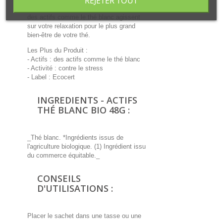
REJETER TOUT
confort ;
des actifs comme le thé blanc agissent
sur votre relaxation pour le plus grand
bien-être de votre thé.
Les Plus du Produit :
- Actifs : des actifs comme le thé blanc
- Activité : contre le stress
- Label : Ecocert
INGREDIENTS - ACTIFS
THÉ BLANC BIO 48G :
_Thé blanc. *Ingrédients issus de
l'agriculture biologique. (1) Ingrédient issu
du commerce équitable._
CONSEILS
D'UTILISATIONS :
Placer le sachet dans une tasse ou une