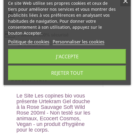
Ce site Web utilise ses propres cookies et ceux de
dés 55€ d‘achat !
tiers pour améliorer nos services et vous montrer des
publicités liées à vos préférences en analysant vos
Satisfait ou remboursé
habitudes de navigation. Pour donner votre
99% d‘avis positifs
consentement à son utilisation, appuyez sur le
bouton Accepter.
Paiement 100% sécurisé
Politique de cookies
Personnaliser les cookies
par la Banque CIC
J'ACCEPTE
REJETER TOUT
DESCRIPTION
Le Site Les copines bio vous
présente
Urtekram Gel douche
à la Rose Sauvage Soft Wild
Rose 200ml - Non testé sur les
animaux, Ecocert Cosmos,
Vegan
- un produit d'hygiène
pour le corps.