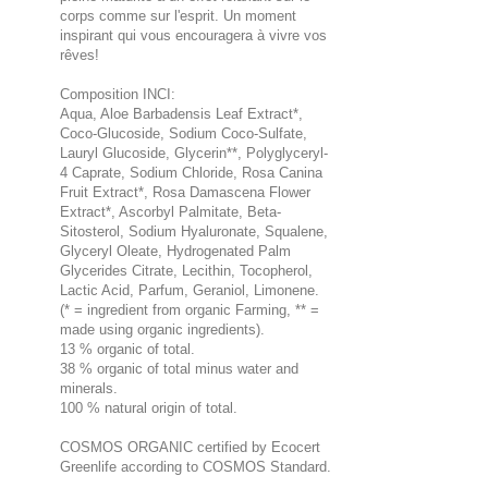
corps comme sur l'esprit. Un moment
inspirant qui vous encouragera à vivre vos
rêves!
Composition INCI:
Aqua, Aloe Barbadensis Leaf Extract*,
Coco-Glucoside, Sodium Coco-Sulfate,
Lauryl Glucoside, Glycerin**, Polyglyceryl-
4 Caprate, Sodium Chloride, Rosa Canina
Fruit Extract*, Rosa Damascena Flower
Extract*, Ascorbyl Palmitate, Beta-
Sitosterol, Sodium Hyaluronate, Squalene,
Glyceryl Oleate, Hydrogenated Palm
Glycerides Citrate, Lecithin, Tocopherol,
Lactic Acid, Parfum, Geraniol, Limonene.
(* = ingredient from organic Farming, ** =
made using organic ingredients).
13 % organic of total.
38 % organic of total minus water and
minerals.
100 % natural origin of total.
COSMOS ORGANIC certified by Ecocert
Greenlife according to COSMOS Standard.