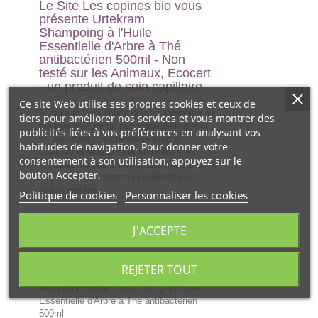
Le Site Les copines bio vous
présente
Urtekram
Shampoing à l'Huile
Essentielle d'Arbre à Thé
antibactérien 500ml - Non
testé sur les Animaux, Ecocert
- un produit de soin capillaire.
Ce site Web utilise ses propres cookies et ceux de
La texture ultra-douce de ce shampoing au
tiers pour améliorer nos services et vous montrer des
tea tree procure un nettoyage délicat tout
publicités liées à vos préférences en analysant vos
en apportant une chevelure propre,
habitudes de navigation. Pour donner votre
soyeuse et éclatante et en limitant les
consentement à son utilisation, appuyez sur le
irritations du cuir chevelu. Les irritations
bouton Accepter.
disparaissent comme la séborrhée est
mieux régulée.
Politique de cookies
Personnaliser les cookies
PRÉSENTATION :
J'ACCEPTE
Catégorie :
produit de soin capillaire
REJETER TOUT
Marque :
Urtekram
Nom du Produit :
Shampoing à l'Huile
Essentielle d'Arbre à Thé antibactérien
500ml