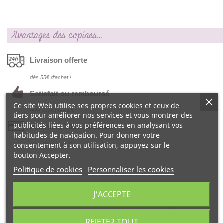
Avantages des copines…
Livraison offerte
dés 55€ d‘achat !
Satisfait ou remboursé
Ce site Web utilise ses propres cookies et ceux de
99% d‘avis positifs
tiers pour améliorer nos services et vous montrer des
publicités liées à vos préférences en analysant vos
Paiement 100% sécurisé
habitudes de navigation. Pour donner votre
consentement à son utilisation, appuyez sur le
par la Banque CIC
bouton Accepter.
Politique de cookies
Personnaliser les cookies
J'ACCEPTE
DESCRIPTION
REJETER TOUT