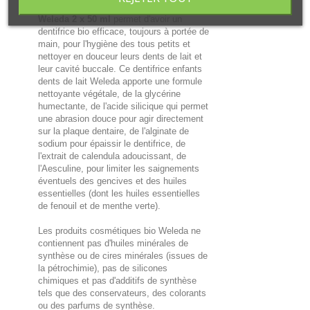
Le
Duo Dentifrice dents de lait Enfants
Weleda 2 x 50 ml
permet d'avoir un
dentifrice bio efficace, toujours à portée de
main, pour l'hygiène des tous petits et
nettoyer en douceur leurs dents de lait et
leur cavité buccale. Ce dentifrice enfants
dents de lait Weleda apporte une formule
nettoyante végétale, de la glycérine
humectante, de l'acide silicique qui permet
une abrasion douce pour agir directement
sur la plaque dentaire, de l'alginate de
sodium pour épaissir le dentifrice, de
l'extrait de calendula adoucissant, de
l'Aesculine, pour limiter les saignements
éventuels des gencives et des huiles
essentielles (dont les huiles essentielles
de fenouil et de menthe verte).
Les produits cosmétiques bio Weleda ne
contiennent pas d'huiles minérales de
synthèse ou de cires minérales (issues de
la pétrochimie), pas de silicones
chimiques et pas d'additifs de synthèse
tels que des conservateurs, des colorants
ou des parfums de synthèse.