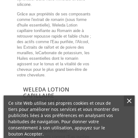
silicone.
Grâce aux propriétés de ses composants
comme l'extrait de romarin (sous forme
d'huile essentielle), Weleda Lotion
capillaire tonifiante au Romarin aide à
retrouver repousse rapide et faible chute ;
des actifs comme l'Eau purifiée, l'Alcool,
les Extraits de raifort et de poivre des
murailles, leCarbonate de potassium, les
Huiles essentielles dont le romarin
agissent sur le tonus et la vitalité de vos
cheveux pour le plus grand bien-être de
votre chevelure.
WELEDA LOTION
CAPILLAIRE
TONIFIANTE AU
Ce site Web utilise ses propres cookies et ceux de
ROMARIN 100ML, C'EST
tiers pour améliorer nos services et vous montrer des
QUOI ?
publicités liées à vos préférences en analysant vos
habitudes de navigation. Pour donner votre
consentement à son utilisation, appuyez sur le
Les caractéristiques Produit :
bouton Accepter.
- Actifs : des actifs comme l'Eau purifiée,