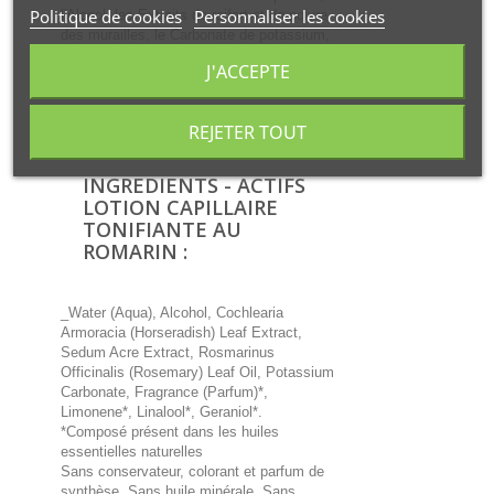
Politique de cookies
Personnaliser les cookies
l'Alcool, les Extraits de raifort et de poivre
des murailles, le Carbonate de potassium,
les Huiles essentielles dont le romarin
J'ACCEPTE
- Activité : contre la chute des cheveux,
contre les cheveux ternes et contre les
problèmes de séborrhée excessive
REJETER TOUT
- Label : Natrue
INGREDIENTS - ACTIFS
LOTION CAPILLAIRE
TONIFIANTE AU
ROMARIN :
_Water (Aqua), Alcohol, Cochlearia
Armoracia (Horseradish) Leaf Extract,
Sedum Acre Extract, Rosmarinus
Officinalis (Rosemary) Leaf Oil, Potassium
Carbonate, Fragrance (Parfum)*,
Limonene*, Linalool*, Geraniol*.
*Composé présent dans les huiles
essentielles naturelles
Sans conservateur, colorant et parfum de
synthèse. Sans huile minérale. Sans