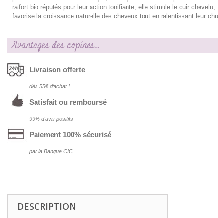
raifort bio réputés pour leur action tonifiante, elle stimule le cuir chevelu, f
favorise la croissance naturelle des cheveux tout en ralentissant leur chu
Avantages des copines…
Livraison offerte
dés 55€ d‘achat !
Satisfait ou remboursé
99% d‘avis positifs
Paiement 100% sécurisé
par la Banque CIC
DESCRIPTION