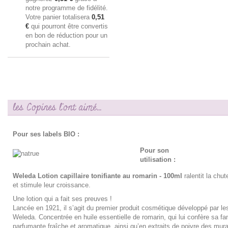
notre programme de fidélité.
Votre panier totalisera
0,51
€
qui pourront être convertis
en bon de réduction pour un
prochain achat.
les Copines l'ont aimé...
Pour ses labels BIO :
Pour son
utilisation :
Weleda Lotion capillaire tonifiante au romarin - 100ml
ralentit la chu
et stimule leur croissance.
Une lotion qui a fait ses preuves !
Lancée en 1921, il s’agit du premier produit cosmétique développé par le
Weleda. Concentrée en huile essentielle de romarin, qui lui confère sa f
parfumante fraîche et aromatique, ainsi qu’en extraits de poivre des murai