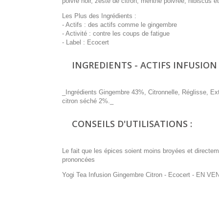
poivre noir, zeste de citron, menthe poivrée, hibiscus et
Les Plus des Ingrédients :
- Actifs : des actifs comme le gingembre
- Activité : contre les coups de fatigue
- Label : Ecocert
INGREDIENTS - ACTIFS INFUSION
_Ingrédients Gingembre 43%, Citronnelle, Réglisse, Ext
citron séché 2%._
CONSEILS D'UTILISATIONS :
Le fait que les épices soient moins broyées et directe
prononcées
Yogi Tea Infusion Gingembre Citron - Ecocert
- EN VEN