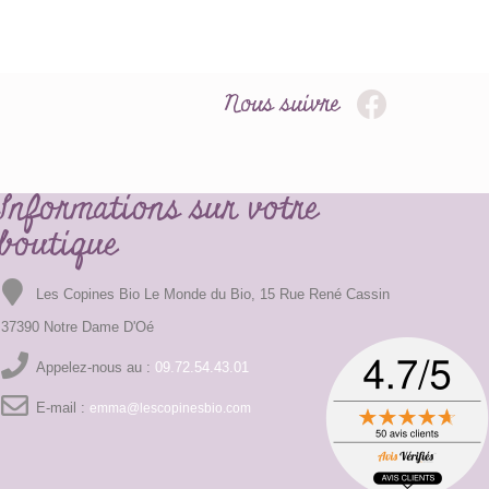
Nous suivre
Informations sur votre
boutique
Les Copines Bio Le Monde du Bio, 15 Rue René Cassin
37390 Notre Dame D'Oé
Appelez-nous au :
09.72.54.43.01
E-mail :
emma@lescopinesbio.com