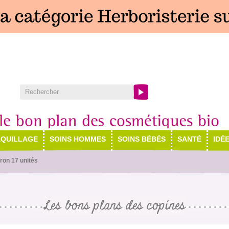
QUILLAGE
SOINS HOMMES
SOINS BÉBÉS
SANTÉ
IDÉ
ron 17 unités
Les bons plans des copines