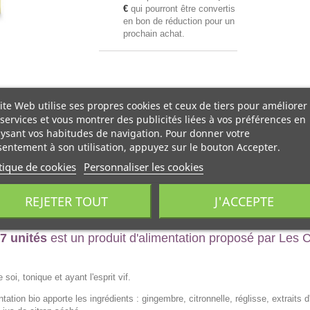
€
qui pourront être convertis
en bon de réduction pour un
prochain achat.
ite Web utilise ses propres cookies et ceux de tiers pour améliorer
services et vous montrer des publicités liées à vos préférences en
ysant vos habitudes de navigation. Pour donner votre
entement à son utilisation, appuyez sur le bouton Accepter.
tique de cookies
Personnaliser les cookies
REJETER TOUT
J'ACCEPTE
7 unités
est un produit d'alimentation proposé par Les 
oi, tonique et ayant l'esprit vif.
ation bio apporte les ingrédients : gingembre, citronnelle, réglisse, extraits 