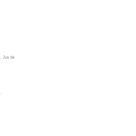
s, Jus de
s