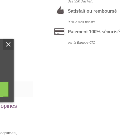
dés 55€ d‘achat !
Satisfait ou remboursé
99% d‘avis positifs
Paiement 100% sécurisé
par la Banque CIC
Copines
d'agrumes,