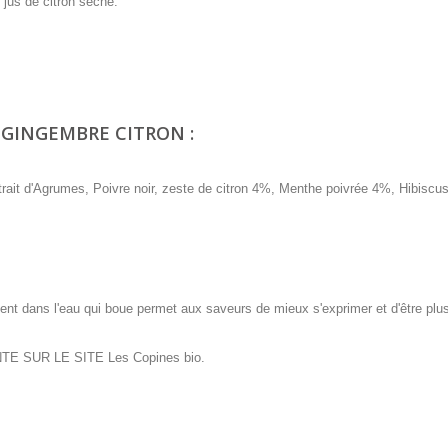
 jus de citron séché.
 GINGEMBRE CITRON :
rait d'Agrumes, Poivre noir, zeste de citron 4%, Menthe poivrée 4%, Hibiscu
ment dans l'eau qui boue permet aux saveurs de mieux s'exprimer et d'être plu
TE SUR LE SITE Les Copines bio.