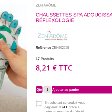
ZEN ARÔME
CHAUSSETTES SPA ADOUCISS
RÉFLEXOLOGIE
Référence
ZEN502295
17
Produits
8,21 €
TTC
Qté
Ajouter au panier
En achetant ce produit vous
gagnerez
0,24 €
grâce à
notre programme de fidélité.