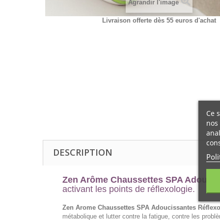
Agrandir l'image
Livraison offerte dès 55 euros d'achat
Ce s
nos 
anal
cons
DESCRIPTION
Poli
Zen Arôme Chaussettes SPA Adouciss
activant les points de réflexologie.
Zen Arome Chaussettes SPA Adoucissantes Réflexol
métabolique et lutter contre la fatigue, contre les problè