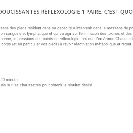
UCISSANTES RÉFLEXOLOGIE 1 PAIRE, C'EST QUOI
sage des pieds résident dans sa capacité à intervenir dans le massage de po
ation sanguine et lymphatique et qui va agir sur l'élimination des toxines et de
asthanne, impressions des points de reflexologie font que Zen Arome Chausse
corps (et en particulier vos pieds) à ravoir réactivation métabolique et retour 
 20 minutes.
és sur les chaussettes pour obtenir le résultat désiré