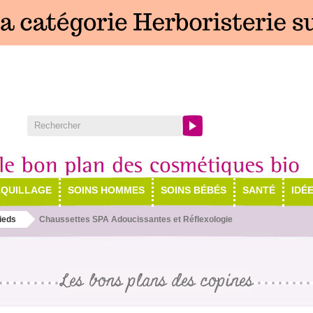
QUILLAGE
SOINS HOMMES
SOINS BÉBÉS
SANTÉ
IDÉ
ieds
Chaussettes SPA Adoucissantes et Réflexologie
Les bons plans des copines