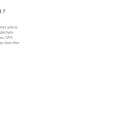
 ?
ints précis
s déchets
ttes SPA
au bien-être